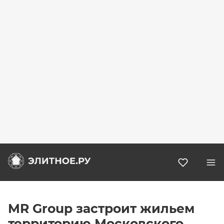
Избранн
MR Group застроит жильем
территорию Московского