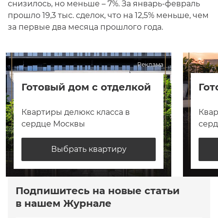
снизилось, но меньше – 7%. За январь-февраль
прошло 19,3 тыс. сделок, что на 12,5% меньше, чем
за первые два месяца прошлого года.
Реклама
Готовый дом с отделкой
Гот
Квартиры делюкс класса в
Квар
сердце Москвы
сер
Выбрать квартиру
Подпишитесь на новые статьи
в нашем Журнале