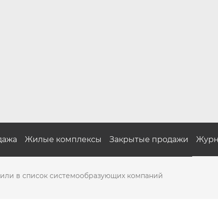
дажа
Жилые комплексы
Закрытые продажи
Журн
чили в список системообразующих компаний