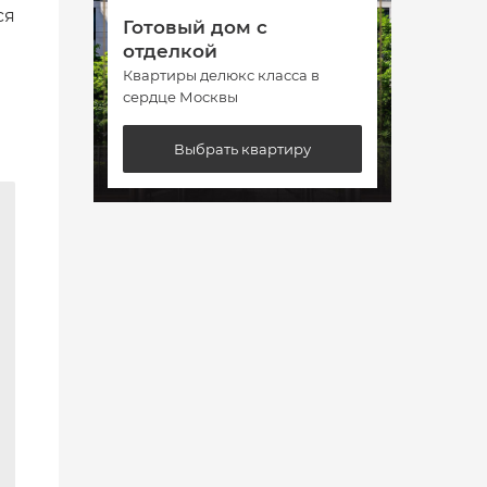
ся
Готовый дом с
Гото
отделкой
отде
Квартиры делюкс класса в
Кварт
сердце Москвы
сердц
Выбрать квартиру