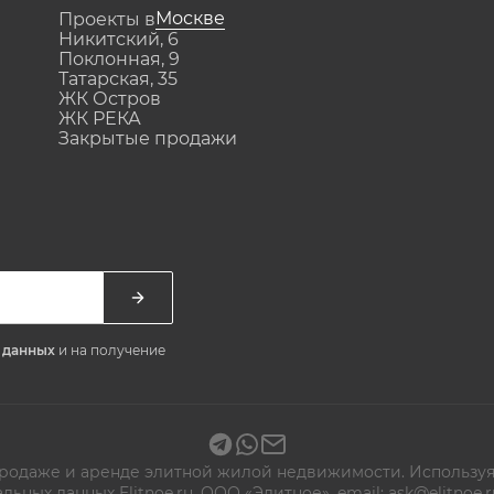
Москве
Проекты в
Никитский, 6
Поклонная, 9
Татарская, 35
ЖК Остров
ЖК РЕКА
Закрытые продажи
х данных
и на получение
 продаже и аренде элитной жилой недвижимости. Используя
альных данных
Elitnoe.ru. ООО «Элитное», email: ask@elitn