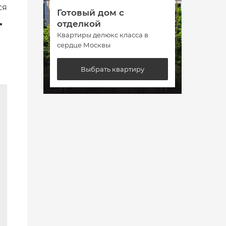
ся
Готовый дом с
Гото
т
отделкой
отде
Квартиры делюкс класса в
Кварт
сердце Москвы
сердц
Выбрать квартиру