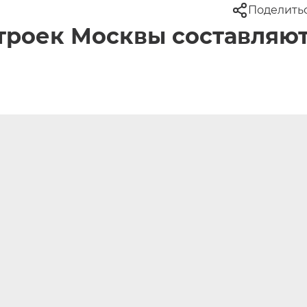
Поделить
троек Москвы составляю