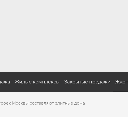
дажа
Жилые комплексы
Закрытые продажи
Журн
троек Москвы составляют элитные дома