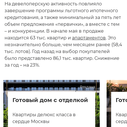
На девелоперскую активность повлияло
завершение программы льготного ипотечного
кредитования, а также минимальный за пять лет
объем предложения «первички», а вместе с тем
– и конкуренции. В начале мая в продаже
находится 63 тыс. квартир и
апартаментов
. Это
незначительно больше, чем месяцем ранее (58,4
тыс. лотов). Год назад на выбор покупателей
было представлено 86,1 тыс. квартир. Снижение
за год – на 23%.
Реклама
Готовый дом с отделкой
Гот
Квартиры делюкс класса в
Квар
сердце Москвы
сер