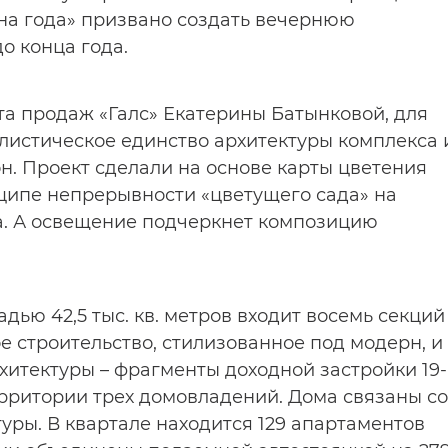
на года» призвано создать вечернюю
о конца года.
а продаж «Галс» Екатерины Батынковой, для
листическое единство архитектуры комплекса 
н. Проект сделали на основе карты цветения
ципе непрерывности «цветущего сада» на
а. А освещение подчеркнет композицию
ью 42,5 тыс. кв. метров входит восемь секций
ое строительство, стилизованное под модерн, и
итектуры – фрагменты доходной застройки 19-
ерритории трех домовладений. Дома связаны со
уры. В квартале находится 129 апартаментов