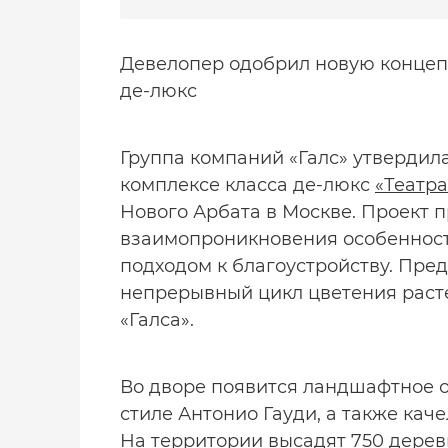
Девелопер одобрил новую концепц
де-люкс
Группа компаний «Галс» утверди
комплексе класса де-люкс
«Театр
Нового Арбата в Москве. Проект 
взаимопроникновения особенност
подходом к благоустройству. Пре
непрерывный цикл цветения расте
«Галса».
Во дворе появится ландшафтное о
стиле Антонио Гауди, а также кач
На территории высадят 750 дерев