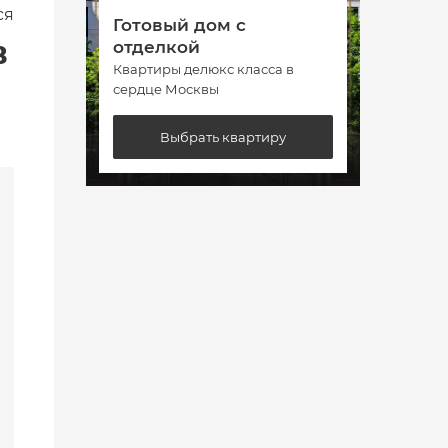
ся
Готовый дом с
Гото
в
отделкой
отде
Квартиры делюкс класса в
Кварт
сердце Москвы
сердц
Выбрать квартиру