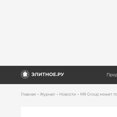
Про
Главная
Журнал
Новости
MR Group может по