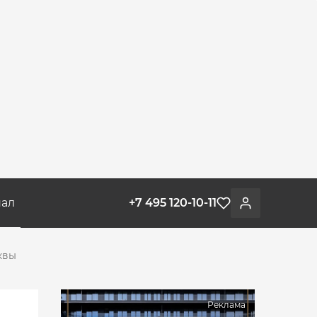
ал
+7 495 120-10-11
Избранное
Войти
квы
Реклама