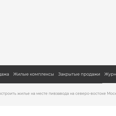
дажа
Жилые комплексы
Закрытые продажи
Журн
строить жилье на месте пивзавода на северо-востоке Мос