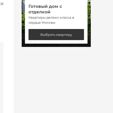
ся
Готовый дом с
Гото
отделкой
отде
Квартиры делюкс класса в
Кварт
сердце Москвы
сердц
Выбрать квартиру