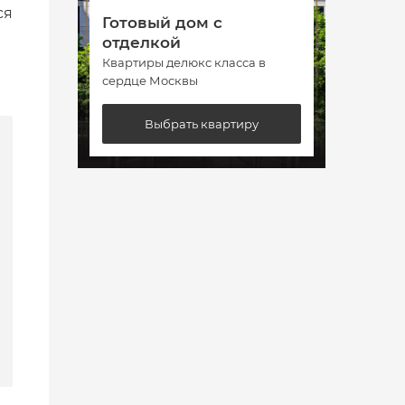
ся
Готовый дом с
Гото
отделкой
отде
Квартиры делюкс класса в
Кварт
сердце Москвы
сердц
Выбрать квартиру