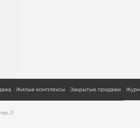
дажа
Жилые комплексы
Закрытые продажи
Журн
ер.,11