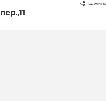
Поделить
ер.,11