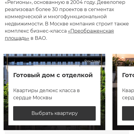
«Регионы», основанную в 2004 году. Девелопер
реализовал более 30 проектов в сегментах
коммерческой и многофункциональной
недвижимости. В Москве компания строит также
комплекс бизнес-класса
«Преображенская
площадь»
в ВАО.
Реклама
Готовый дом с отделкой
Гот
Квартиры делюкс класса в
Квар
сердце Москвы
сер
Выбрать квартиру