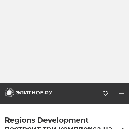
Избранн
Regions Development
построит три комплекса на