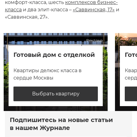
комфорт-класса, шесть
комплексов бизнес-
класса
и два элит-класса –
«Саввинская, 17»
и
«Саввинская, 27».
Реклама
Готовый дом с отделкой
Гот
Квартиры делюкс класса в
Квар
сердце Москвы
сер
Выбрать квартиру
Подпишитесь на новые статьи
в нашем Журнале