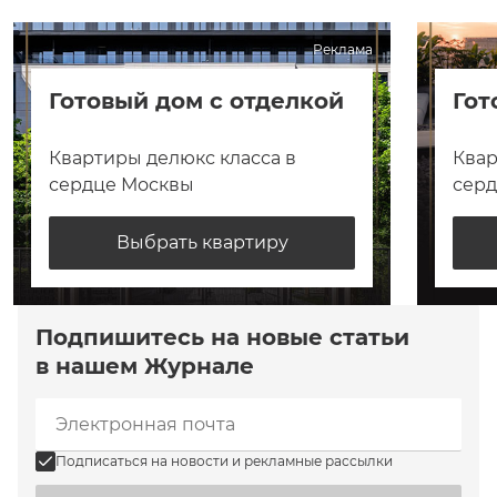
Реклама
Готовый дом с отделкой
Гот
Квартиры делюкс класса в
Квар
сердце Москвы
сер
Выбрать квартиру
Подпишитесь на новые статьи
в нашем Журнале
Подписаться на новости и рекламные рассылки