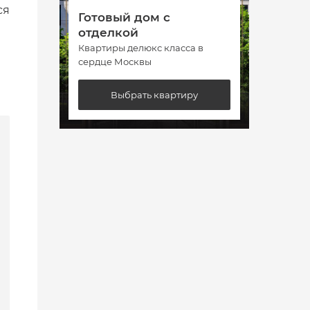
ся
Готовый дом с
Гото
отделкой
отде
Квартиры делюкс класса в
Кварт
сердце Москвы
сердц
Выбрать квартиру