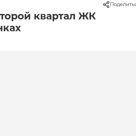
Поделить
второй квартал ЖК
нках