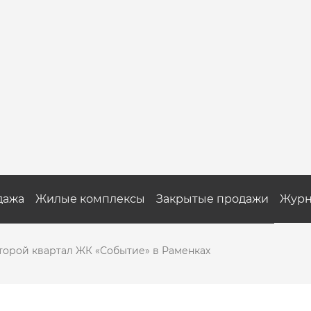
дажа
Жилые комплексы
Закрытые продажи
Журн
торой квартал ЖК «Событие» в Раменках