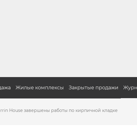
дажа
Жилые комплексы
Закрытые продажи
Журн
rrin House завершены работы по кирпичной кладке