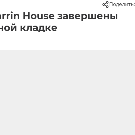
Поделить
arrin House завершены
ной кладке