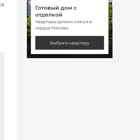
ся
Готовый дом с
Гото
отделкой
отде
Квартиры делюкс класса в
Кварт
сердце Москвы
сердц
Выбрать квартиру