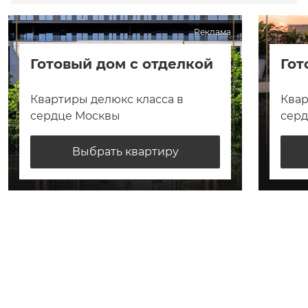
Реклама
Готовый дом с отделкой
Гот
Квартиры делюкс класса в
Квар
сердце Москвы
сер
Выбрать квартиру