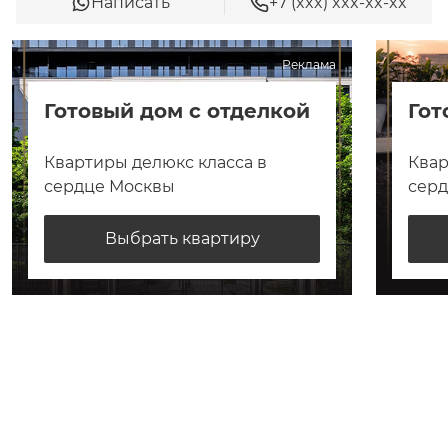
Написать
+7 (xxx) xxx-xx-xx
Реклама
Готовый дом с отделкой
Гот
Квартиры делюкс класса в
Квар
сердце Москвы
сер
Выбрать квартиру