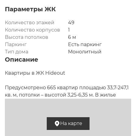
Параметры ЖК
Количество этажей
49
Количество корпусов
1
Высота потолков
6 м
Паркинг
Есть паркинг
Тип дома
Монолитный
Описание
Квартиры в ЖК Hideout

Предусмотрено 665 квартир площадью 33,7-247,1 
кв. м, потолки – высотой 3,25-6,35 м. В жилье 
евроформата от одной до четырех спален, есть 
варианты с террасой, в боковых частях моста, 
двухуровневые с патио на 23 этаже и пентхаусы с 
На карте
высотой потолков 6,35 м. Угол разворота башен 
обеспечивает 85% квартир видами на Москву-