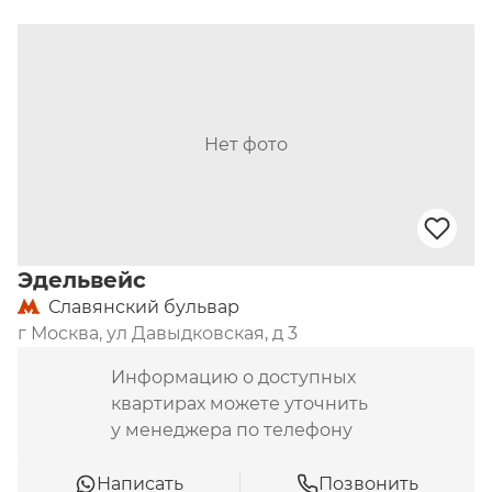
от станции метро «Кунцевская» и около 
Солдатенковского парка. Рядом с домом 
работает детский сад «Солнышко». Порядка 800 
метров до школы № 2101 (образовательная 
площадка № 1), немного дальше –детский сад № 
380. Недалеко до фитнес-клуба World Fitness. 
Нет фото
Пешком можно дойти до супермаркетов «Ашан» 
и «Перекресток».
Эдельвейс
Славянский бульвар
г Москва, ул Давыдковская, д 3
Информацию о доступных
квартирах можете уточнить
у менеджера по телефону
Написать
Позвонить