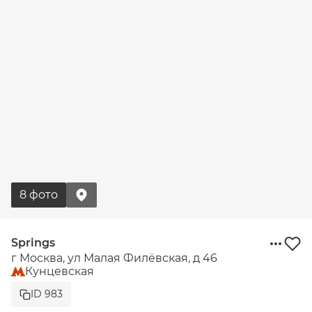
8 фото
Springs
г Москва, ул Малая Филёвская, д 46
Кунцевская
ID 983