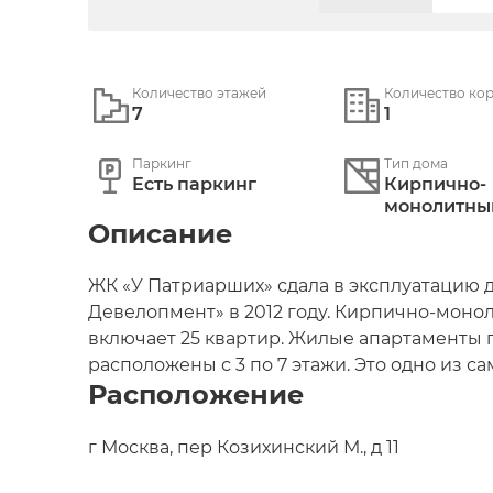
Количество этажей
Количество ко
7
1
Паркинг
Тип дома
Есть паркинг
Кирпично-
монолитныи
Описание
ЖК «У Патриарших» сдала в эксплуатацию 
Девелопмент» в 2012 году. Кирпично-моно
включает 25 квартир. Жилые апартаменты 
расположены с 3 по 7 этажи. Это одно из 
Расположение
рынке премиальной недвижимости в Моск
Отделка премиум-класса
г Москва, пер Козихинский М., д 11