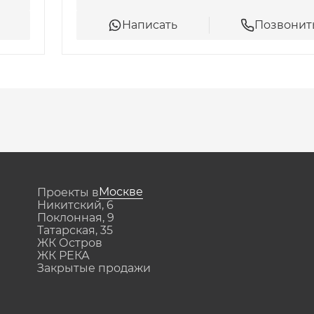
Написать
Позвонит
зопасном проживании:
я охранная служба.
идомовую территорию. В доме и 
Москве
Проекты в
ться взрослым и детям.
Никитский, 6
Поклонная, 9
Татарская, 35
ЖК Остров
ЖК РЕКА
Закрытые продажи