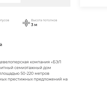
рпусов
Высота потолков
3 м
̆
девелоперская компания «БЭЛ 
литный семиэтажный дом 
площадью 50-220 метров 
самых престижных предложений на 
ве.