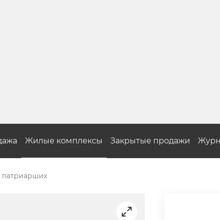
дажа
Жилые комплексы
Закрытые продажи
Журн
 патриарших