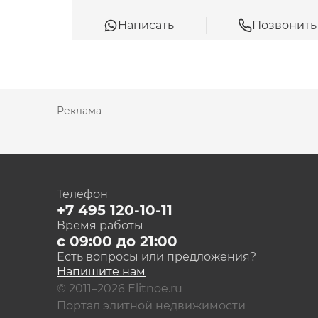
индивидуальное отопление.
Написать
Позвонить
Отдельно застройщики позаботились о бе
на входе работает консьерж;
установлена охранная сигнализация;
Реклама
есть видеодомофонная связь;
территория закрыта ограждением;
за безопасностью следит круглосуточна
Видеонаблюдение полностью покрывает пр
Телефон
за его пределами можно безопасно находи
+7 495 120-10-11
Время работы
с 09:00 до 21:00
Есть вопросы или предложения?
Напишите нам
© 2011–2026 Elitnoe.ru
Портал элитной недвижимости