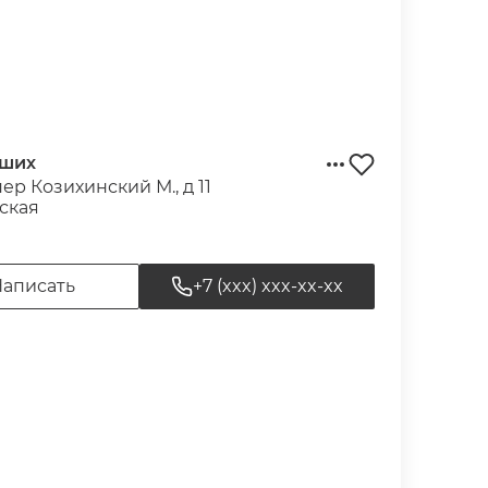
рших
пер Козихинский М., д 11
ская
аписать
+7 (xxx) xxx-xx-xx