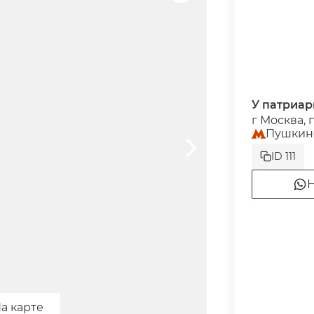
У патриа
г Москва, 
Пушкин
ID 111
Н
а карте