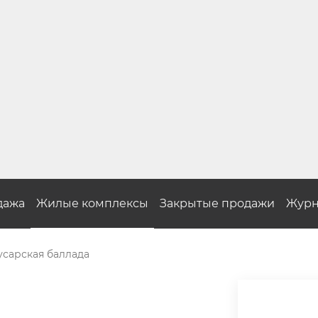
дажа
Жилые комплексы
Закрытые продажи
Журн
усарская баллада