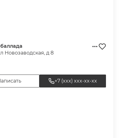
 баллада
ул Новозаводская, д 8
аписать
+7 (xxx) xxx-xx-xx