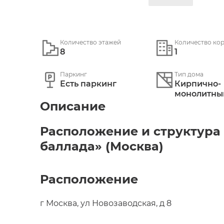
Количество этажей
Количество ко
8
1
Паркинг
Тип дома
Есть паркинг
Кирпично-
монолитныи
Описание
Расположение и структура 
баллада» (Москва)
Расположение
Купить квартиру в «Гусарской балладе» – п
чистом районе. Покупка жилья позволит н
г Москва, ул Новозаводская, д 8
тихой охраняемой экологически чистой тер
Москве. Современный жилой комплекс в Мо