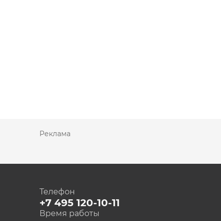
Купить квартиру-вторичку в «Гусарской бал
за 1 кв. м. 4-комнатная квартира площадью 
кирпичном доме обойдется около 40 млн р
Преимущества жилого ком
Главным плюсом покупки квартиры с отдел
выступает комфортное месторасположение
Реклама
рядом находится станция метро «Фили», 
обеспечена наличием развязки на Шеле
в пешей доступности парковая зона, на
стадионный комплекс;
есть учебные заведения, частные детски
Телефон
+7 495 120-10-11
Стоимость трехкомнатной квартиры составит
Время работы
актуальные цены, фото и лучшие предложе