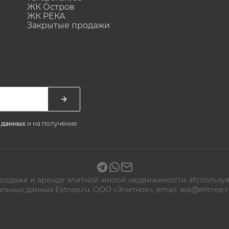
ЖК Остров
ЖК РЕКА
Закрытые продажи
х данных
и на получение
 продаже и аренде элитной жилой недвижимости. Используя
альных данных
Elitnoe.ru. ООО «Элитное», email: ask@elitn