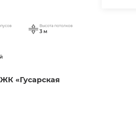
рпусов
Высота потолков
3 м
̆
ЖК «Гусарская 
риобрести жилье в экологически 
асладиться комфортной жизнью на 
ритории г. Одинцово, близко к 
сковской области построен и 