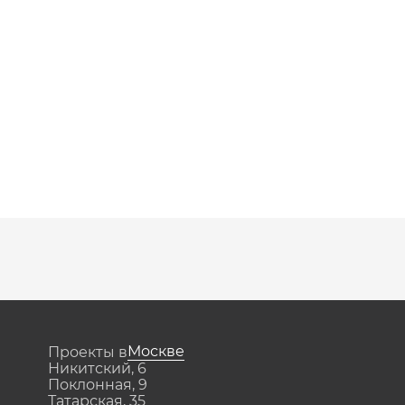
ладе» можно по цене 300 тыс. руб. 
145 кв. м в 8-этажном монолитно-
уб.
плекса
кой или без в жилом комплексе 
 территории:
транспортная доступность 
пихинском мосту;
бережные Москвы-реки, 
е сады и школы.
Москве
Проекты в
Никитский, 6
 около 50 млн руб. Все 
Поклонная, 9
Татарская, 35
ния можно изучить на 