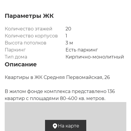
Параметры ЖК
Количество этажей
20
Количество корпусов
1
Высота потолков
3 м
Паркинг
Есть паркинг
Тип дома
Кирпично-монолитный
Описание
Квартиры в ЖК Средняя Первомайская, 26

В жилом фонде комплекса представлено 136 
квартир с площадями 80-400 кв. метров.

Проект.
 Строительство объекта «Средняя 
Первомайская, 26» на 19 этажей завершено в 
На карте
2005 году. Стены облицованы красным 