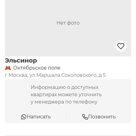
беседки, качели, лаундж-зона с гамаками и зона 
для медитации и занятий йогой.

Нет фото
Место.
 Дома находятся на границе Всехсвятской 
рощи. В 700 метрах от комплекса работает 
станция МЦК «Стрешнево», в 1,7 км – станция 
метров «Щукинская». В пешей доступности 
расположены корпуса школы № 1212, торговый 
Эльсинор
центр «Пятая Авеню», супермаркет «Магнит», а 
Октябрьское поле
также «Макдоналдс».
г Москва, ул Маршала Соколовского, д 5
Информацию о доступных
квартирах можете уточнить
у менеджера по телефону
Написать
Позвонить