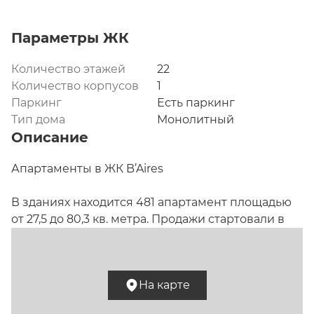
Параметры ЖК
Количество этажей
22
Количество корпусов
1
Паркинг
Есть паркинг
Тип дома
Монолитный
Описание
Апартаменты в ЖК B’Aires

В зданиях находится 481 апартамент площадью 
от 27,5 до 80,3 кв. метра. Продажи стартовали в 
декабре 2020 года.

Описание.
 B’Aires – проект бизнес-класса общей 
На карте
площадью 28,4 тыс. кв. метров, названный в 
честь Буэнос-Айреса. Комплекс включает 18- и 