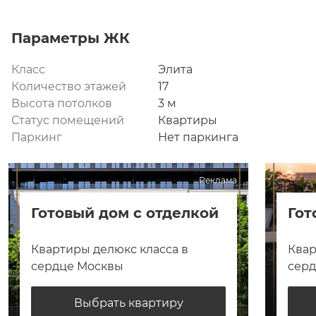
Параметры ЖК
Класс
Элита
Количество этажей
17
Высота потолков
3 м
Статус помещений
Квартиры
Паркинг
Нет паркинга
Реклама
Готовый дом с отделкой
Гот
Квартиры делюкс класса в
Квар
сердце Москвы
сер
Выбрать квартиру