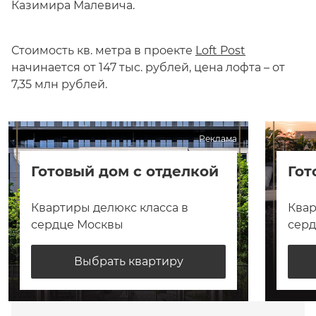
Казимира Малевича.
Стоимость кв. метра в проекте
Loft Post
начинается от 147 тыс. рублей, цена лофта – от
7,35 млн рублей.
Реклама
Готовый дом с отделкой
Гот
Квартиры делюкс класса в
Квар
сердце Москвы
сер
Выбрать квартиру