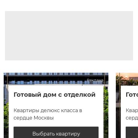
Реклама
Готовый дом с отделкой
Гот
Квартиры делюкс класса в
Квар
сердце Москвы
сер
Выбрать квартиру