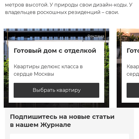
метров высотой. У природы свои дизайн-коды. У
владельцев роскошных резиденций – свои.
Реклама
Готовый дом с отделкой
Гот
Квартиры делюкс класса в
Квар
сердце Москвы
сер
Выбрать квартиру
Подпишитесь на новые статьи
в нашем Журнале