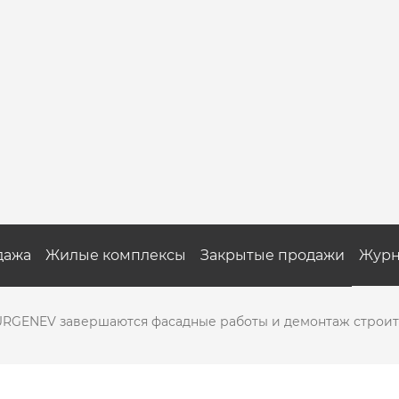
дажа
Жилые комплексы
Закрытые продажи
Журн
URGENEV завершаются фасадные работы и демонтаж строит