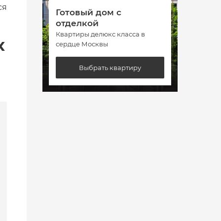
ся
Готовый дом с
Гото
отделкой
отде
Квартиры делюкс класса в
Кварт
х
сердце Москвы
сердц
Выбрать квартиру