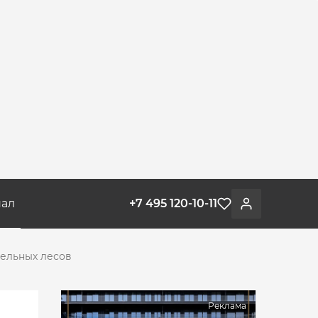
ал
+7 495 120-10-11
Избранное
Войти
ельных лесов
Реклама