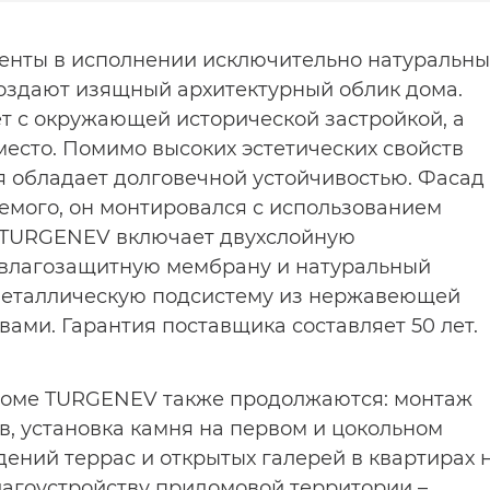
центы в исполнении исключительно натуральны
оздают изящный архитектурный облик дома.
т с окружающей исторической застройкой, а
место. Помимо высоких эстетических свойств
я обладает долговечной устойчивостью. Фасад
емого, он монтировался с использованием
в TURGENEV включает двухслойную
овлагозащитную мембрану и натуральный
 металлическую подсистему из нержавеющей
ами. Гарантия поставщика составляет 50 лет.
доме TURGENEV также продолжаются: монтаж
, установка камня на первом и цокольном
дений террас и открытых галерей в квартирах 
благоустройству придомовой территории –