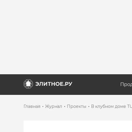
Про
Главная
Журнал
Проекты
В клубном доме T