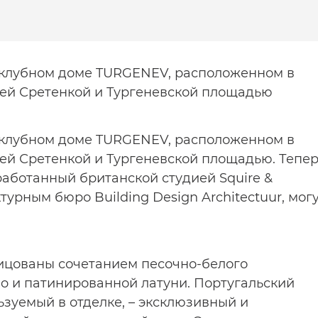
клубном доме TURGENEV, расположенном в
ей Сретенкой и Тургеневской площадью
клубном доме TURGENEV, расположенном в
ей Сретенкой и Тургеневской площадью. Тепе
работанный британской студией Squire &
турным бюро Building Design Architectuur, мог
ицованы сочетанием песочно-белого
go и патинированной латуни. Португальский
зуемый в отделке, – эксклюзивный и