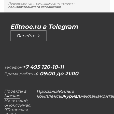
Подписываясь, я соглашаюсь на условия
пользовательского соглашения
Elitnoe.ru в Telegram
Перейти
+7 495 120-10-11
Телефон
с 09:00 до 21:00
Время работы
Проекты в
Продажа
Жилые
Москве
комплексы
Журнал
Реклама
Конта
Никитский,
6
Поклонная,
9
Татарская,