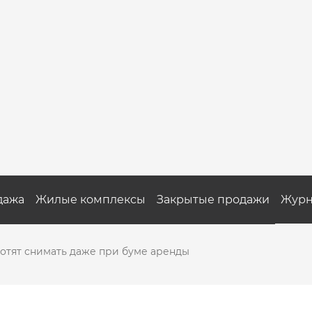
дажа
Жилые комплексы
Закрытые продажи
Журн
хотят снимать даже при буме аренды