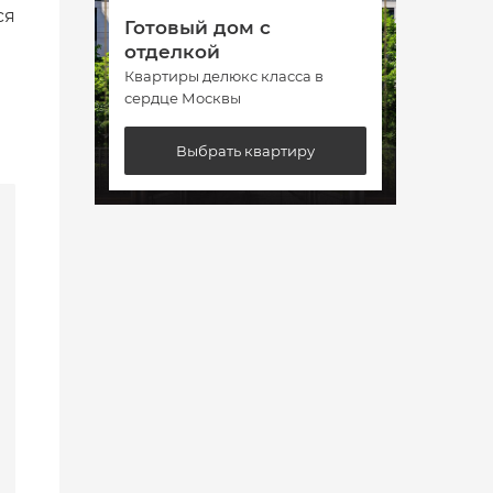
ся
Готовый дом с
Гото
отделкой
отде
Квартиры делюкс класса в
Кварт
сердце Москвы
сердц
Выбрать квартиру