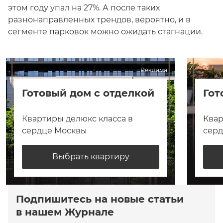
этом году упал на 27%. А после таких
разнонаправленных трендов, вероятно, и в
сегменте парковок можно ожидать стагнации.
Реклама
Готовый дом с отделкой
Гот
Квартиры делюкс класса в
Квар
сердце Москвы
сер
Выбрать квартиру
Подпишитесь на новые статьи
в нашем Журнале