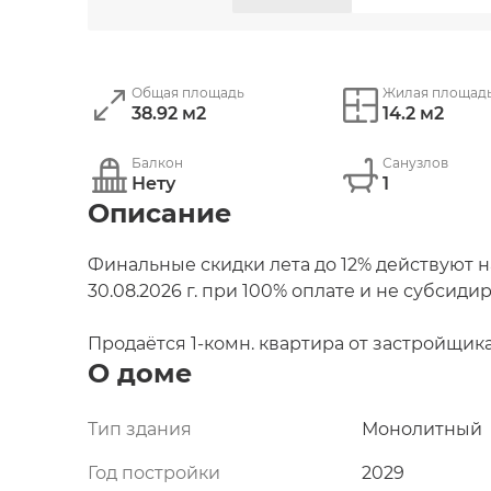
Общая площадь
Жилая площад
38.92 м2
14.2 м2
Балкон
Санузлов
Нету
1
Описание
Финальные скидки лета до 12% действуют н
30.08.2026 г. при 100% оплате и не субсиди
Продаётся 1-комн. квартира от застройщика
О доме
14.20 м², кухня 18.20 м², 12-й этаж, жилой ква
1).  Срок сдачи: 2 квартал 2029 года.

1 совмещенный санузел. 

Тип здания
Монолитный
Год постройки
2029
Квартира расположена в Доходном доме, ц