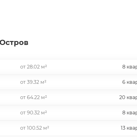
ства, аренда дополнительной 
ены переговорная, коворкинг, 
кабинет красоты, детская, 
 Остров
ходятся образовательный кластер, 
-центры, все для шопинга, 
ых бытовых нужд. Уже открыты и 
вка Арена, спортивная Академия 
от 28.02 м²
8 ква
аказов. Заканчивается 
а Овечкина.
от 39.32 м²
6 ква
от 64.22 м²
20 ква
от 90.32 м²
8 ква
от 100.52 м²
13 ква