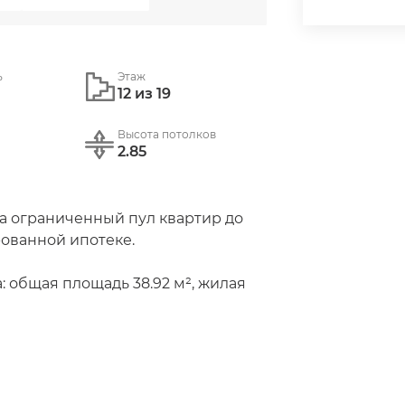
ь
Этаж
12 из 19
Высота потолков
2.85
а ограниченный пул квартир до 
рованной ипотеке.

: общая площадь 38.92 м², жилая 
ртал «Остров 14», корпус 1 (секция 
еликом состоящем из лотов для 