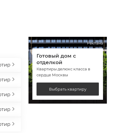
Реклама
Готовый дом с
Гото
отделкой
отде
ртир
Квартиры делюкс класса в
Кварт
сердце Москвы
сердц
ртир
Выбрать квартиру
ртир
ртир
ртир