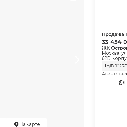
Продажа 1
33 454 
ЖК Остро
Москва, у
62В, корпу
ID 10256
Агентство
Н
На карте