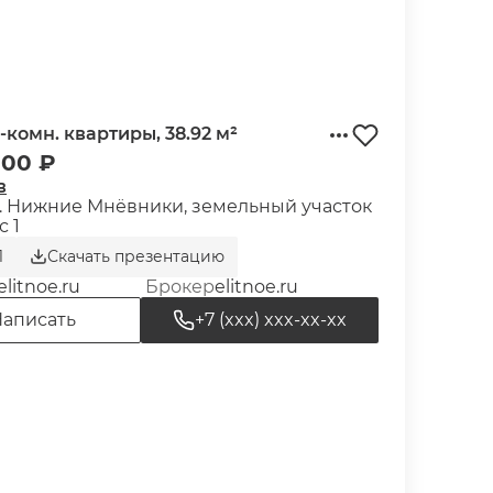
-комн. квартиры, 38.92 м²
000 ₽
в
л. Нижние Мнёвники, земельный участок
с 1
1
Скачать презентацию
elitnoe.ru
Брокер
elitnoe.ru
аписать
+7 (xxx) xxx-xx-xx