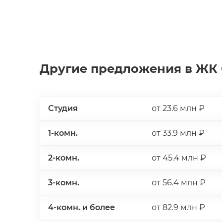
контроля, доступ в общественные простран
техники и мебели.

Только для арендаторов в доме предусмотр
комната для записи подкастов, фитнес-зал, 
Другие предложения в ЖК
репетиторская. На расстоянии прогулки на
крупный спортивный кластер, новые бизнес
гастрономических удовольствий, ежедневн
работают инновационная школа № 2030, На
Студия
от 23.6 млн ₽
будущего, магазины, кафе, пункты выдачи з
строительство Академии хоккея Александр
1-комн.
от 33.9 млн ₽
2-комн.
от 45.4 млн ₽
3-комн.
от 56.4 млн ₽
4-комн. и более
от 82.9 млн ₽