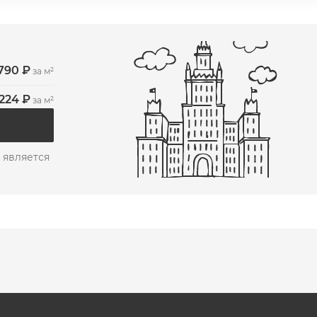
 790 ₽
за м²
 224 ₽
за м²
 является