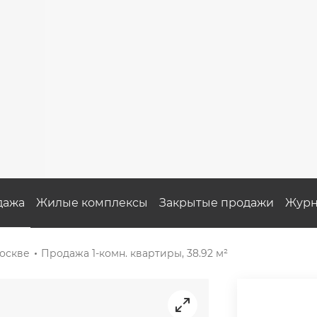
дажа
Жилые комплексы
Закрытые продажи
Журн
оскве
Продажа 1-комн. квартиры, 38.92 м²