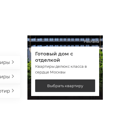
Реклама
Готовый дом с
Гото
отделкой
отде
тиры
Квартиры делюкс класса в
Кварт
сердце Москвы
сердц
тиры
Выбрать квартиру
ртир