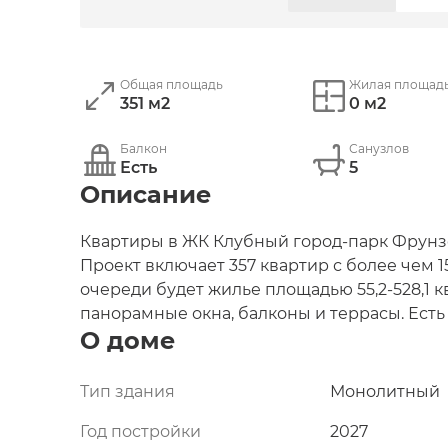
Общая площадь
Жилая площад
351 м2
0 м2
Балкон
Санузлов
Есть
5
Описание
Квартиры в ЖК Клубный город-парк Фрунз
Проект включает 357 квартир с более чем 1
очереди будет жилье площадью 55,2-528,1 к
панорамные окна, балконы и террасы. Есть 
О доме
потолками высотой 7 м, пентхаусы, двухэт
стартовали в августе 2024 года по цене 2,9 
Тип здания
Монолитный
Проект. «Фрунзенская набережная» – элитный
Год постройки
2027
включающий 11 домов высотой 5-13 этажей н