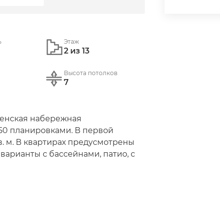
ь
Этаж
2 из 13
Высота потолков
7
енская набережная

50 планировками. В первой 
в. м. В квартирах предусмотрены 
варианты с бассейнами, патио, с 
ажные ситихаусы и виллы. Продажи 
млн рублей в среднем за кв. м.

 проект на 74,9 тыс. «квадратов», 
а участке площадью 4,4 гектара. 