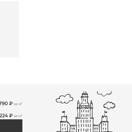
 790 ₽
за м²
 224 ₽
за м²