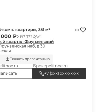
-комн. квартиры, 351 м²
 000 ₽
2 193 732 ₽/м²
ый квартал Фрунзенский
Фрунзенская наб, д 30
нская
Скачать презентацию
elitnoe.ru
Брокер
elitnoe.ru
аписать
+7 (xxx) xxx-xx-xx