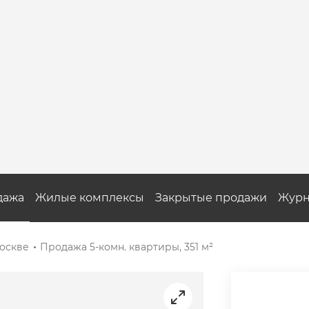
дажа
Жилые комплексы
Закрытые продажи
Журн
оскве
Продажа 5-комн. квартиры, 351 м²