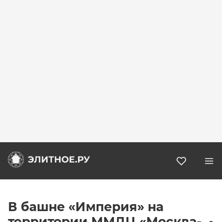
Избранн
В башне «Империя» на
территории ММДЦ «Москва-