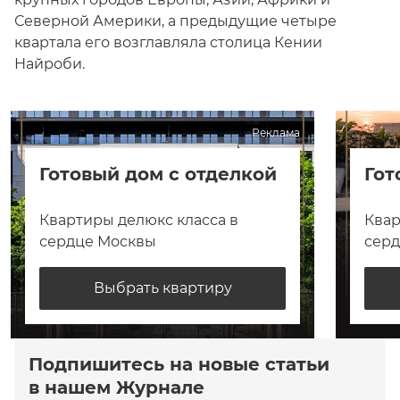
Северной Америки, а предыдущие четыре
квартала его возглавляла столица Кении
Найроби.
Реклама
Готовый дом с отделкой
Гот
Квартиры делюкс класса в
Квар
сердце Москвы
сер
Выбрать квартиру
Подпишитесь на новые статьи
в нашем Журнале