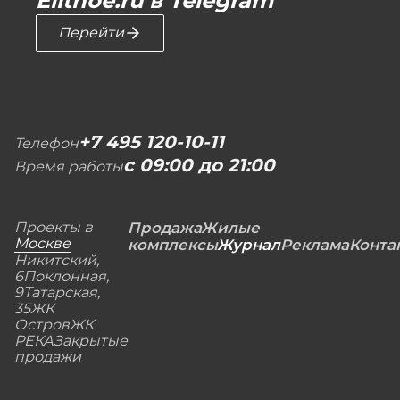
Elitnoe.ru в Telegram
Перейти
+7 495 120-10-11
Телефон
с 09:00 до 21:00
Время работы
Проекты в
Продажа
Жилые
Москве
комплексы
Журнал
Реклама
Конта
Никитский,
6
Поклонная,
9
Татарская,
35
ЖК
Остров
ЖК
РЕКА
Закрытые
продажи