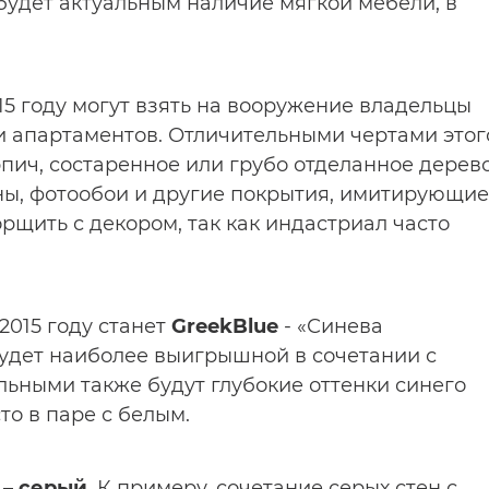
будет актуальным наличие мягкой мебели, в
15 году могут взять на вооружение владельцы
 и апартаментов. Отличительными чертами этог
пич, состаренное или грубо отделанное дерево
ны, фотообои и другие покрытия, имитирующие
орщить с декором, так как индастриал часто
2015 году станет
GreekBlue
- «Синева
удет наиболее выигрышной в сочетании с
льными также будут глубокие оттенки синего
то в паре с белым.
 –
серый
. К примеру, сочетание серых стен с