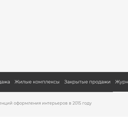
дажа
Жилые комплексы
Закрытые продажи
Журн
енций оформления интерьеров в 2015 году