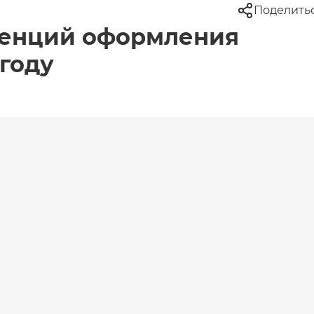
Поделить
денций оформления
 году