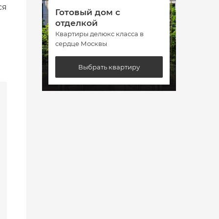
ся
Готовый дом с
Гото
отделкой
отде
Квартиры делюкс класса в
Кварт
сердце Москвы
сердц
Выбрать квартиру