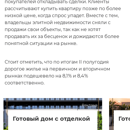
покупателей откладывать сделки. Клиенты
рассчитывают купить квартиру позже по более
низкой цене, когда спрос упадет. Вместе с тем,
владельцы элитной недвижимости сняли с
продажи свои объекты, так как не хотят
продавать их за бесценок и дожидаются более
понятной ситуации на рынке.
Стоит отметить, что по итогам II полугодия
дорогое жилье на первичном и вторичном
рынках подешевело на 8,1% и 8,4%
соответственно.
Реклама
Готовый дом с отделкой
Гот