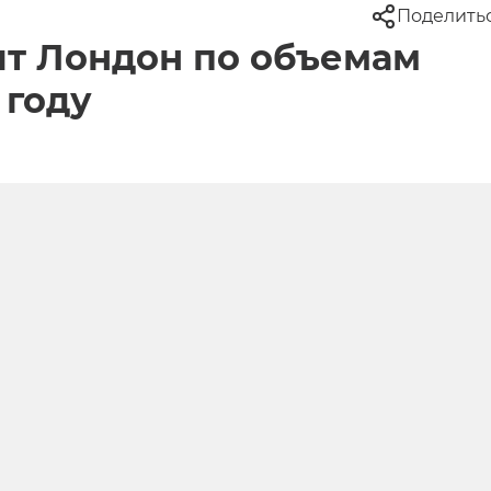
Поделить
т Лондон по объемам
 году