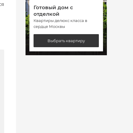
ся
Готовый дом с
Гото
отделкой
отде
Квартиры делюкс класса в
Кварт
сердце Москвы
сердц
Выбрать квартиру