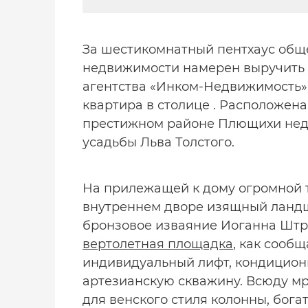
За шестикомнатный пентхаус обще
недвижимости намерен выручить х
агентства «Инком-Недвижимость»,
квартира в столице . Расположена
престижном районе Плющихи неда
усадьбы Льва Толстого.
На прилежащей к дому огромной 
внутреннем дворе изящный ландш
бронзовое изваяние Иоганна Штра
вертолетная площадка
, как сообщ
индивидуальный лифт, кондицион
артезианскую скважину. Всюду мр
для венского стиля колонны, бога