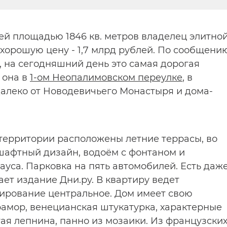
й площадью 1846 кв. метров владелец элитно
орошую цену - 1,7 млрд рублей. По сообщени
 на сегодняшний день это самая дорогая
 она в
1-ом Неопалимовском переулке
, в
леко от Новодевичьего Монастыря и дома-
территории расположены летние террасы, во
афтный дизайн, водоём с фонтаном и
уса. Парковка на пять автомобилей. Есть даж
ает издание Дни.ру. В квартиру ведет
ирование центральное. Дом имеет свою
амор, венецианская штукатурка, характерные
тая лепнина, панно из мозаики. Из французски