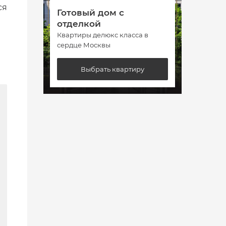
ся
Готовый дом с
Гото
отделкой
отде
Квартиры делюкс класса в
Кварт
сердце Москвы
сердц
Выбрать квартиру