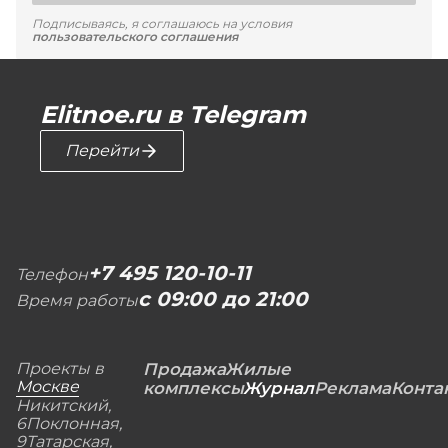
Подписываясь, я соглашаюсь на условия
пользовательского соглашения
Elitnoe.ru в Telegram
Перейти
+7 495 120-10-11
Телефон
с 09:00 до 21:00
Время работы
Проекты в
Продажа
Жилые
Москве
комплексы
Журнал
Реклама
Конта
Никитский,
6
Поклонная,
9
Татарская,