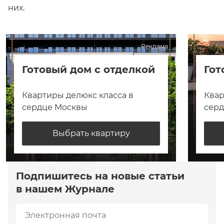
них.
Реклама
Готовый дом с отделкой
Гот
Квартиры делюкс класса в
Квар
сердце Москвы
сер
Выбрать квартиру
Подпишитесь на новые статьи
в нашем Журнале