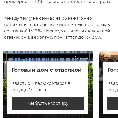
примерно на 10%, полагают в «Бест-Новострой».
Между тем уже сейчас на рынке можно
встретить классические ипотечные программы
со ставкой 13,75%. После уменьшения ключевой
ставки, они, вероятно, понизятся до 13-13,5%.
Реклама
Готовый дом с отделкой
Гот
Квартиры делюкс класса в
Квар
сердце Москвы
сер
Выбрать квартиру