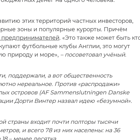
о бюджетных денег на одного человека.
витию этих территорий частных инвесторов,
горные зоны и популярные курорты. Причём
х предпринимателей
. «Это также может быть кт
окупают футбольные клубы Англии, это могут
ую природу и море»,
– посоветовал учёный.
ти, поддержали, а вот общественность
лютно нереальное. Против «распродажи»
лых островов (AF Sammenslutningen Danske
ации Дорти Винтер назвал идею «безумной».
ной страны входит почти полторы тысячи
етров, и всего 78 из них населены: на 36
18 – менее десятка.