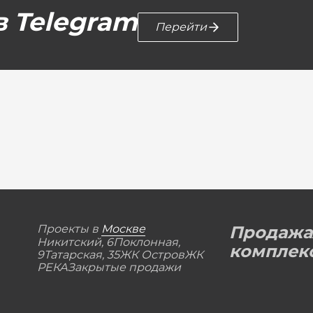
 в Telegram
Перейти
Проекты в
Москве
Продажа
Никитский, 6
Поклонная,
комплек
9
Татарская, 35
ЖК Остров
ЖК
РЕКА
Закрытые продажи