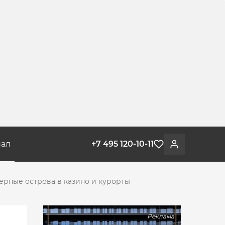
ал
+7 495 120-10-11
Избранное
Войти
верные острова в казино и курорты
Реклама