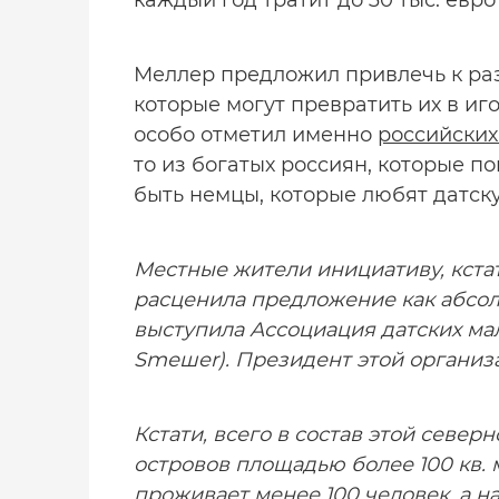
каждый год тратит до 30 тыс. евр
Меллер предложил привлечь к раз
которые могут превратить их в и
особо отметил именно
российски
то из богатых россиян, которые п
быть немцы, которые любят датск
Местные жители инициативу, кста
расценила предложение как абсо
выступила Ассоциация датских ма
Smешer). Президент этой организ
Кстати, всего в состав этой север
островов площадью более 100 кв. м
проживает менее 100 человек, а на 