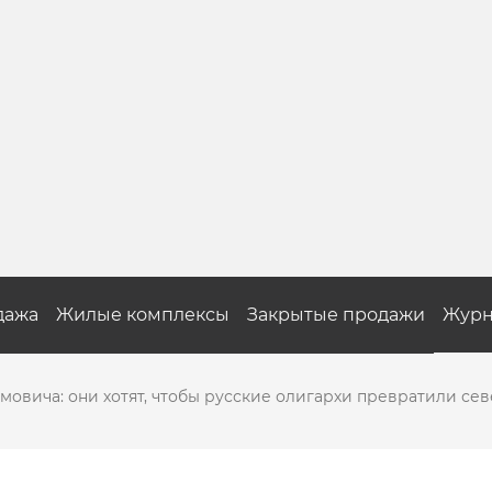
дажа
Жилые комплексы
Закрытые продажи
Журн
мовича: они хотят, чтобы русские олигархи превратили се