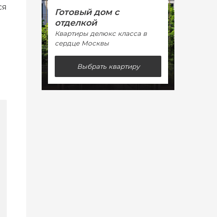
ся
Готовый дом с
Гото
отделкой
отде
Квартиры делюкс класса в
Кварт
сердце Москвы
сердц
Выбрать квартиру