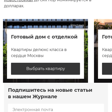
долларах.
Реклама
Готовый дом с отделкой
Гот
Квартиры делюкс класса в
Квар
сердце Москвы
сер
Выбрать квартиру
Подпишитесь на новые статьи
в нашем Журнале