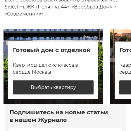
Side, I’m,
ЖК «Полянка, 44»
, «Воробьев Дом» и
«Современник».
Реклама
Готовый дом с отделкой
Гот
Квартиры делюкс класса в
Квар
сердце Москвы
сер
Выбрать квартиру
Подпишитесь на новые статьи
в нашем Журнале