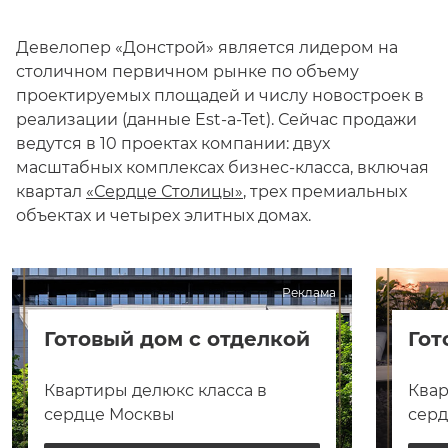
Девелопер «Донстрой» является лидером на
столичном первичном рынке по объему
проектируемых площадей и числу новостроек в
реализации (данные Est-a-Tet). Сейчас продажи
ведутся в 10 проектах компании: двух
масштабных комплексах бизнес-класса, включая
квартал
«Сердце Столицы»
, трех премиальных
объектах и четырех элитных домах.
Реклама
Готовый дом с отделкой
Гот
Квартиры делюкс класса в
Квар
сердце Москвы
сер