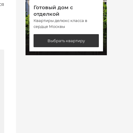
ся
Готовый дом с
Гото
отделкой
отде
Квартиры делюкс класса в
Кварт
сердце Москвы
сердц
Выбрать квартиру