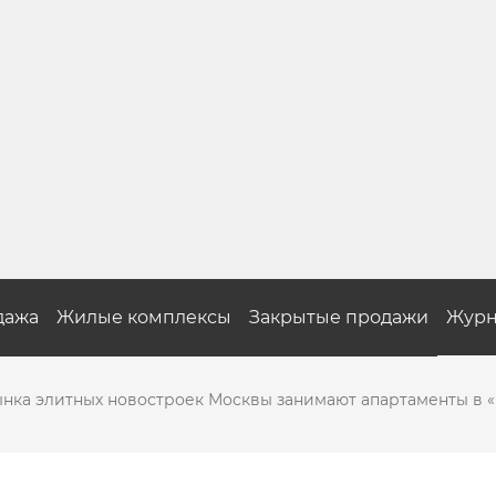
дажа
Жилые комплексы
Закрытые продажи
Журн
ынка элитных новостроек Москвы занимают апартаменты в 