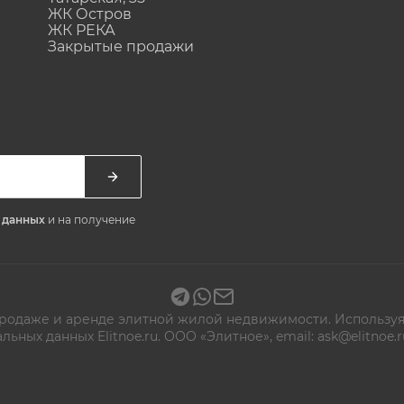
ЖК Остров
ЖК РЕКА
Закрытые продажи
х данных
и на получение
 продаже и аренде элитной жилой недвижимости. Используя
альных данных
Elitnoe.ru. ООО «Элитное», email: ask@elitn