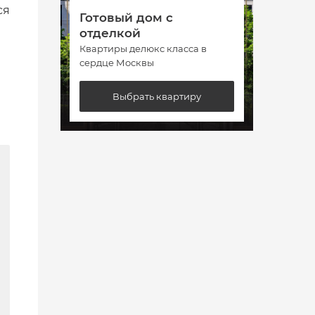
ся
Готовый дом с
Гото
отделкой
отде
Квартиры делюкс класса в
Кварт
сердце Москвы
сердц
Выбрать квартиру