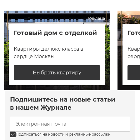
Реклама
Готовый дом с отделкой
Гот
Квартиры делюкс класса в
Квар
сердце Москвы
сер
Выбрать квартиру
Подпишитесь на новые статьи
в нашем Журнале
Подписаться на новости и рекламные рассылки