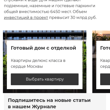
подземные, наземные и гостевые паркинги
общей вместимостью 6450 мест. Объем
инвестиций в проект
превысит 30 млрд руб.
Реклама
Готовый дом с отделкой
Гот
Квартиры делюкс класса в
Квар
сердце Москвы
сер
Выбрать квартиру
Подпишитесь на новые статьи
в нашем Журнале