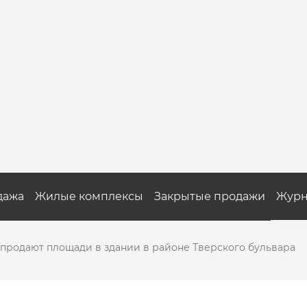
дажа
Жилые комплексы
Закрытые продажи
Журн
продают площади в здании в районе Тверского бульвара