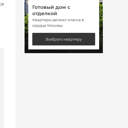
ся
Готовый дом с
Гото
отделкой
отде
Квартиры делюкс класса в
Кварт
сердце Москвы
сердц
Выбрать квартиру