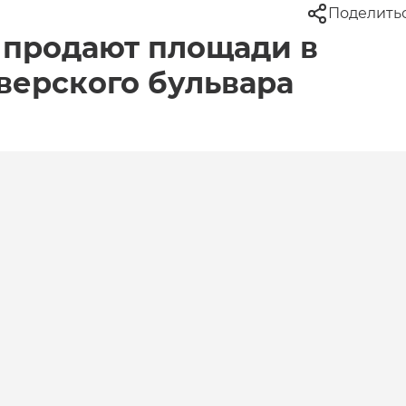
Поделить
 продают площади в
верского бульвара